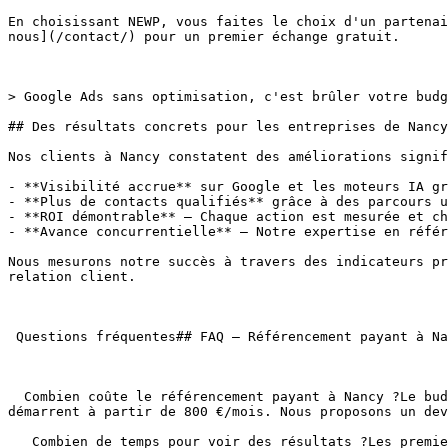
En choisissant NEWP, vous faites le choix d'un partenai
nous](/contact/) pour un premier échange gratuit.

> Google Ads sans optimisation, c'est brûler votre budg
## Des résultats concrets pour les entreprises de Nancy

Nos clients à Nancy constatent des améliorations signif
- **Visibilité accrue** sur Google et les moteurs IA gr
- **Plus de contacts qualifiés** grâce à des parcours u
- **ROI démontrable** — Chaque action est mesurée et ch
- **Avance concurrentielle** — Notre expertise en référ
Nous mesurons notre succès à travers des indicateurs pr
relation client.

 Questions fréquentes## FAQ — Référencement payant à Nancy

  Combien coûte le référencement payant à Nancy ?Le budget dépend de vos objectifs et de la complexité du projet. Chez NEWP, nos accompagnements en Google Ads 
démarrent à partir de 800 €/mois. Nous proposons un dev
   Combien de temps pour voir des résultats ?Les premiers résultats apparaissent généralement entre 2 et 6 mois selon le service. Pour les actions ciblant Nancy 