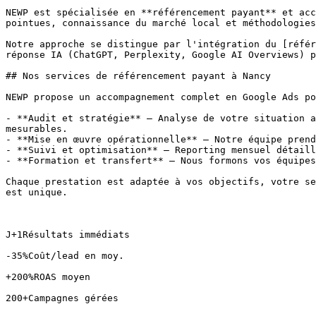
NEWP est spécialisée en **référencement payant** et acc
pointues, connaissance du marché local et méthodologies
Notre approche se distingue par l'intégration du [référ
réponse IA (ChatGPT, Perplexity, Google AI Overviews) p
## Nos services de référencement payant à Nancy

NEWP propose un accompagnement complet en Google Ads po
- **Audit et stratégie** — Analyse de votre situation a
mesurables.

- **Mise en œuvre opérationnelle** — Notre équipe prend
- **Suivi et optimisation** — Reporting mensuel détaill
- **Formation et transfert** — Nous formons vos équipes
Chaque prestation est adaptée à vos objectifs, votre se
est unique.

J+1Résultats immédiats

-35%Coût/lead en moy.

+200%ROAS moyen

200+Campagnes gérées
