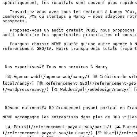
spécifiquement, les résultats sont souvent plus rapides
   Travaillez-vous avec tous les secteurs à Nancy ?Oui, notre expertise en référencement payant s'applique à tous les secteurs. Artisans, professions libérales, 
commerces, PME ou startups à Nancy — nous adaptons notr
prospects.

   Proposez-vous un audit gratuit ?Oui, nous proposons un audit gratuit de votre présence en ligne pour toute entreprise de Nancy souhaitant évaluer sa situation. Cet 
audit identifie les opportunités prioritaires et consti
   Pourquoi choisir NEWP plutôt qu'une autre agence à Nancy ?NEWP combine +12 ans d'expertise, une approche 100% orientée résultats et une spécialisation unique en 
référencement GEO/IA. Notre transparence totale (report
 Nos expertises## Tous nos services à Nancy

 [🚀 Agence web](/agence-web/nancy/) [🌐 Création de site](/creation-site-web/nancy/) [🔍 Référencement SEO](/referencement-seo/nancy/) [📍 SEO Local](/referencement-
local/nancy/) [🤖 Référencement GEO](/referencement-geo
(/wordpress/nancy/) [🎨 Webdesign](/webdesign/nancy/) [
 Réseau national## Référencement payant partout en France

NEWP accompagne les entreprises dans plus de 300 villes
 [🗼 Paris](/referencement-payant-sea/paris/) [🌊 Marseille](/referencement-payant-sea/marseille/) [🦁 Lyon](/referencement-payant-sea/lyon/) [🏟️ Toulouse]
(/referencement-payant-sea/toulouse/) [🌴 Nice](/refere