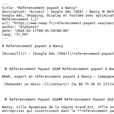
---

title: "Référencement payant à Nancy"

description: "Accueil › Google Ads (SEA) › Nancy 🎯 Réf
Google Ads, Shopping, Display et YouTube avec optimisat
Référencement […]"

url: "https://www.newp.fr/referencement-payant-sea/nanc
author: "Alphonso"

date: "2026-03-17T09:35:59+00:00"

lang: "fr_FR"

---

# Référencement payant à Nancy

[Accueil](/) › [Google Ads (SEA)](/referencement-payant
 🎯 Référencement Payant SEA# Référencement payant à Nancy

NEWP, expert en référencement payant à Nancy — Campagne
 [Demander un devis →](/contact/) [📞 09 75 36 32 17](tel:+33975363217) 

 🎯 Référencement Payant SEA## Référencement Payant SEA à Nancy

Nancy, ville dynamique de la région Grand Est, offre un
entreprises qui investissent dans le **référencement pa