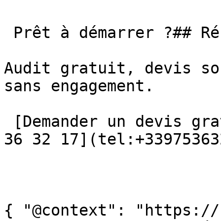
 Prêt à démarrer ?## Référencement payant à Nice

Audit gratuit, devis so
sans engagement.

 [Demander un devis gratuit →](/contact/) [📞 09 75 
36 32 17](tel:+33975363
{ "@context": "https://