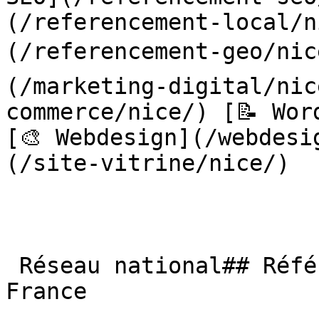
(/referencement-local/n
(/referencement-geo/nic
(/marketing-digital/nic
commerce/nice/) [📝 Wor
[🎨 Webdesign](/webdesi
(/site-vitrine/nice/) 

 Réseau national## Référencement payant partout en 
France
