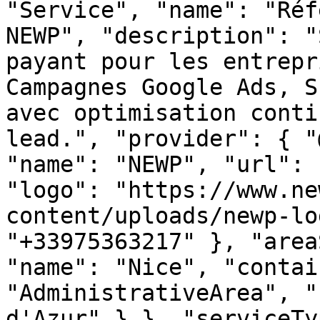
"Service", "name": "Réf
NEWP", "description": "
payant pour les entrepr
Campagnes Google Ads, S
avec optimisation conti
lead.", "provider": { "
"name": "NEWP", "url": 
"logo": "https://www.ne
content/uploads/newp-lo
"+33975363217" }, "area
"name": "Nice", "contai
"AdministrativeArea", "
d'Azur" } }, "serviceTy