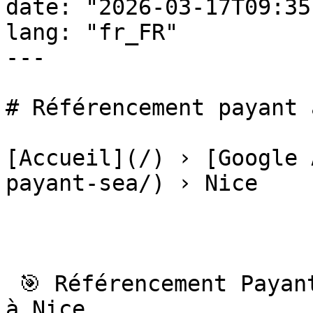
date: "2026-03-17T09:35
lang: "fr_FR"

---

# Référencement payant 
[Accueil](/) › [Google 
payant-sea/) › Nice

 🎯 Référencement Payant SEA# Référencement payant 
à Nice
