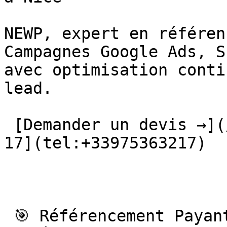
NEWP, expert en référen
Campagnes Google Ads, S
avec optimisation conti
lead.

 [Demander un devis →](/contact/) [📞 09 75 36 32 
17](tel:+33975363217) 

 🎯 Référencement Payant SEA## Référencement Payant 