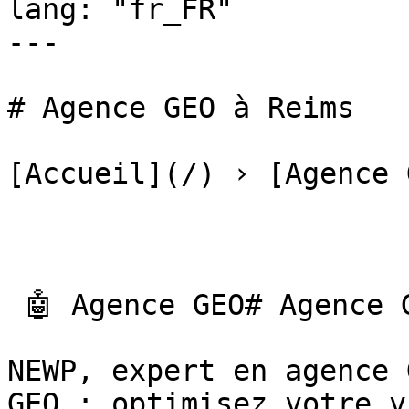
lang: "fr_FR"

---

# Agence GEO à Reims

[Accueil](/) › [Agence 
 🤖 Agence GEO# Agence GEO à Reims

NEWP, expert en agence 
GEO : optimisez votre v