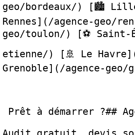
geo/bordeaux/) [🏙️ Lill
Rennes](/agence-geo/ren
geo/toulon/) [⚽ Saint-
etienne/) [🚢 Le Havre](
Grenoble](/agence-geo/g
 Prêt à démarrer ?## Agence GEO à Reims

Audit gratuit, devis so