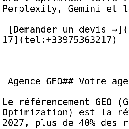
Perplexity, Gemini et l
 [Demander un devis →](/contact/) [📞 09 75 36 32 
17](tel:+33975363217) 

 Agence GEO## Votre agence GEO à Reims

Le référencement GEO (G
Optimization) est la ré
2027, plus de 40% des r