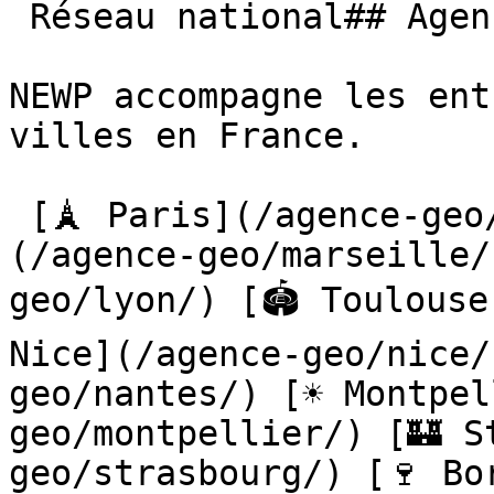
 Réseau national## Agence GEO partout en France

NEWP accompagne les ent
villes en France.

 [🗼 Paris](/agence-geo/paris/) [🌊 Marseille]
(/agence-geo/marseille/
geo/lyon/) [🏟️ Toulouse
Nice](/agence-geo/nice/
geo/nantes/) [☀️ Montpe
geo/montpellier/) [🏰 S
geo/strasbourg/) [🍷 Bo