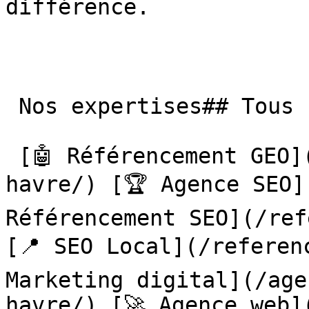
différence.

 Nos expertises## Tous nos services à Le Havre

 [🤖 Référencement GEO](/referencement-geo/le-
havre/) [🏆 Agence SEO]
Référencement SEO](/ref
[📍 SEO Local](/referen
Marketing digital](/age
havre/) [🚀 Agence web](