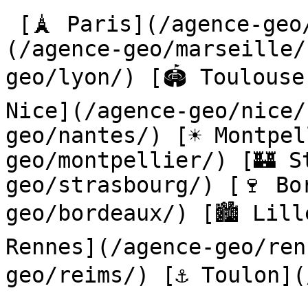
 [🗼 Paris](/agence-geo/paris/) [🌊 Marseille]
(/agence-geo/marseille/
geo/lyon/) [🏟️ Toulouse
Nice](/agence-geo/nice/
geo/nantes/) [☀️ Montpe
geo/montpellier/) [🏰 S
geo/strasbourg/) [🍷 Bo
geo/bordeaux/) [🏙️ Lill
Rennes](/agence-geo/ren
geo/reims/) [⚓ Toulon](