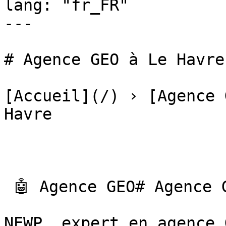
lang: "fr_FR"

---

# Agence GEO à Le Havre

[Accueil](/) › [Agence 
Havre

 🤖 Agence GEO# Agence GEO à Le Havre

NEWP, expert en agence 