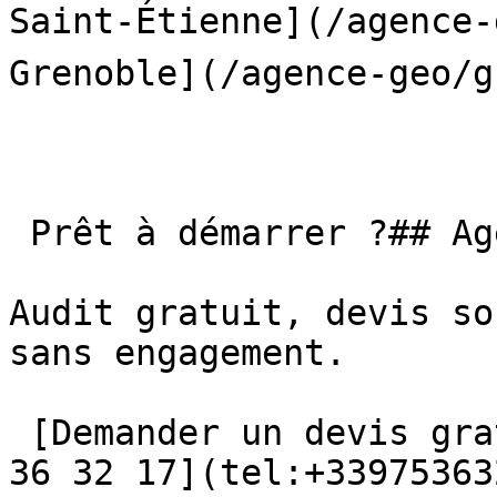
Saint-Étienne](/agence-
Grenoble](/agence-geo/g
 Prêt à démarrer ?## Agence GEO à Le Havre

Audit gratuit, devis so
sans engagement.

 [Demander un devis gratuit →](/contact/) [📞 09 75 
36 32 17](tel:+33975363