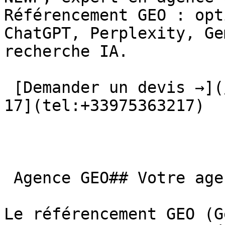
Référencement GEO : opt
ChatGPT, Perplexity, Ge
recherche IA.

 [Demander un devis →](/contact/) [📞 09 75 36 32 
17](tel:+33975363217) 

 Agence GEO## Votre agence GEO à Le Havre

Le référencement GEO (G