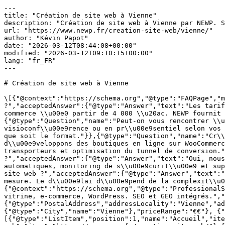
---
title: "Création de site web à Vienne"
description: "Création de site web à Vienne par NEWP. Sites vitrine, e-commerce, WordPress. SEO et GEO intégrés. Devis gratuit sous 48h."
url: "https://www.newp.fr/creation-site-web/vienne/"
author: "Kévin Papot"
date: "2026-03-12T08:44:08+00:00"
modified: "2026-03-12T09:10:15+00:00"
lang: "fr_FR"
---

# Création de site web à Vienne

\[{"@context":"https://schema.org","@type":"FAQPage","mainEntity":\[{"@type":"Question","name":"Combien co\\u00fbte la cr\\u00e9ation d'un site web \\u00e0 Vienne ?","acceptedAnswer":{"@type":"Answer","text":"Les tarifs varient selon la complexit\\u00e9. Un site vitrine d\\u00e9marre \\u00e0 partir de 2 000 \\u20ac, un e-commerce \\u00e0 partir de 4 000 \\u20ac. NEWP fournit un devis gratuit et d\\u00e9taill\\u00e9 sous 48h, adapt\\u00e9 \\u00e0 votre projet et votre budget."}},{"@type":"Question","name":"Peut-on vous rencontrer \\u00e0 Vienne ?","acceptedAnswer":{"@type":"Answer","text":"NEWP fonctionne en mode hybride : r\\u00e9unions en visioconf\\u00e9rence ou en pr\\u00e9sentiel selon vos pr\\u00e9f\\u00e9rences. Notre priorit\\u00e9 est la r\\u00e9activit\\u00e9 et la qualit\\u00e9 du suivi, quel que soit le format."}},{"@type":"Question","name":"Cr\\u00e9ez-vous des sites e-commerce \\u00e0 Vienne ?","acceptedAnswer":{"@type":"Answer","text":"Oui, nous d\\u00e9veloppons des boutiques en ligne sur WooCommerce : catalogue produits, paiement s\\u00e9curis\\u00e9, gestion des stocks et des commandes, int\\u00e9gration transporteurs et optimisation du tunnel de conversion."}},{"@type":"Question","name":"Proposez-vous la maintenance du site apr\\u00e8s sa cr\\u00e9ation ?","acceptedAnswer":{"@type":"Answer","text":"Oui, nous proposons des forfaits de maintenance incluant mises \\u00e0 jour WordPress et plugins, sauvegardes automatiques, monitoring de s\\u00e9curit\\u00e9 et support technique r\\u00e9actif."}},{"@type":"Question","name":"Quel est le d\\u00e9lai de cr\\u00e9ation d'un site web ?","acceptedAnswer":{"@type":"Answer","text":"Comptez 4 \\u00e0 8 semaines pour un site vitrine, 8 \\u00e0 12 semaines pour un e-commerce ou un site sur-mesure. Le d\\u00e9lai d\\u00e9pend de la complexit\\u00e9 et de la r\\u00e9activit\\u00e9 dans les validations."}}\]}, {"@context":"https://schema.org","@type":"ProfessionalService","name":"NEWP — Création de site web à Vienne","description":"Création de site web à Vienne. Sites vitrine, e-commerce, WordPress. SEO et GEO intégrés.","url":"https://www.newp.fr/creation-site-web/vienne/","telephone":"+33975363217","address":{"@type":"PostalAddress","addressLocality":"Vienne","addressRegion":"Auvergne-Rhône-Alpes","addressCountry":"FR"},"areaServed":{"@type":"City","name":"Vienne"},"priceRange":"€€"}, {"@context":"https://schema.org","@type":"BreadcrumbList","itemListElement":\[{"@type":"ListItem","position":1,"name":"Accueil","item":"https://www.newp.fr/"},{"@type":"ListItem","position":2,"name":"Création de site web","item":"https://www.newp.fr/creation-site-web/"},{"@type":"ListItem","position":3,"name":"Création de site web à Vienne","item":"https://www.newp.fr/creation-site-web/vienne/"}\]}\] [Accueil](/) › [Création de site web](/creation-site-web/) › Vienne

 

 🏛️ Création de site web# Création de site web à Vienne

Votre site web à Vienne mérite une agence experte. NEWP : création de sites, SEO natif, optimisation IA. Plus de 12 ans d'expérience.

 [Demander un devis gratuit →](/contact/) [📞 09 75 36 32 17](tel:+33975363217) 

 

 Notre expertise## Création de site web à Vienne

Créer un site web à Vienne ne se résume pas à assembler des pages. C'est construire un véritable outil commercial qui travaille pour votre entreprise 24h/24. NEWP met son expertise au service des professionnels de Auvergne-Rhône-Alpes avec des sites pensés pour la performance.

Depuis plus de 12 ans, NEWP accompagne les entreprises de toute la France dans la création de leurs sites web. À Vienne, nous déployons la même rigueur et la même exigence que pour nos clients parisiens ou lyonnais : un site professionnel, rapide et optimisé.

Notre expertise en [référencement SEO](/referencement-seo/vienne/) est intégrée dès la conception de votre site. Cela signifie que votre site est pensé pour Google dès le premier jour : structure sémantique, temps de chargement optimisé, balisage Schema.org et contenu stratégique.

## Les types de sites web que nous créons à Vienne

NEWP couvre l'ensemble des besoins en création de sites web pour les entreprises de Vienne :

\- **[Site vitrine](/site-vitrine/vienne/)** — Présentez votre activité, vos services et vos coordonnées avec un site professionnel qui inspire confiance. Idéal pour les artisans, professions libérales et TPE de Vienne.
\- **[Site e-commerce](/e-commerce/vienne/)** — Vendez vos produits en ligne avec une boutique WooCommerce performante, sécurisée et optimisée pour la conversion.
\- **Site sur-mesure** — Applications web, portails métier, intranets : nous développons des solutions personnalisées pour les besoins spécifiques de votre entreprise.
\- **[Refonte de site](/refonte-site-web/vienne/)** — Votre site actuel est obsolète ou peu performant ? Nous le repensons entièrement pour le remettre au niveau des standards actuels.
 
 

200+Sites créés

+12 ansD'expérience

96%De clients satisfaits

90+Score PageSpeed

 

 

## Pourquoi les entreprises de Vienne choisissent NEWP ?

Depuis 2012, plus de 200 entreprises nous ont fait confiance pour créer ou refondre leur site web. Voici pourquoi :

\- **Approche orientée résultats** — Nous ne créons pas des sites "jolis". Nous créons des sites qui génèrent des contacts, des ventes et de la croissance.
\- **Maîtrise technique complète** — [WordPress](/wordpress/vienne/), WooCommerce, HTML5, CSS3, JavaScript, PHP : notre équipe maîtrise les technologies web modernes.
\- **Design sur-mesure** — Pas de template générique. Chaque site est conçu à partir d'une maquette unique qui reflète votre identité et parle à vos clients.
\- **Transparence et réactivité** — Points de suivi réguliers, livrables validés étape par étape, réponse sous 24h. Votre projet avance sereinement.
 
## Notre processus de création de site web

Chaque projet web chez NEWP suit un processus structuré en 5 étapes :

\- **Briefing & stratégie** — Nous analysons votre marché à Vienne, vos concurrents, votre cible et vos objectifs pour définir le cahier des charges idéal.
\- **Maquettes & design** — Création de maquettes UI/UX sur-mesure, validées avec vous avant tout développement. Design responsive et accessible.
\- **Développement & intégration** — Développement WordPress sur-mesure avec intégration de contenu optimisé, balisage SEO et tests qualité.
\- **Recette & optimisation** — Tests cross-navigateurs, optimisation des performances, vérification du référencement, corrections et ajustements finaux.
\- **Mise en ligne & suivi** — Déploiement sécurisé, formation à l'utilisation et suivi post-lancement pour s'assurer que tout fonctionne parfaitement.
 
 

\> La première impression en ligne se fait en 3 secondes. Votre site doit convaincre avant même que le visiteur ne lise un mot. — L'équipe NEWP

## La création de site web à Vienne : un marché en pleine expansion

Le tissu économique de Vienne, porté par les secteurs patrimoine, industrie, tourisme, Jazz à Vienne, est en pleine transformation digitale. De plus en plus d'entreprises Viennoises comprennent que leur site web est la pierre angulaire de leur stratégie commerciale.

Dans ce contexte, la qualité du site web fait la différence entre une entreprise visible et une entreprise invisible. Un site rapide, bien référencé et optimisé pour la conversion attire naturellement les clients — tandis qu'un site obsolète ou mal conçu fait fuir les prospects vers vos concurrents.

NEWP accompagne les entreprises de Vienne et de la région Auvergne-Rhône-Alpes dans cette transformation avec des sites web pensés pour générer du business, pas juste pour "être en ligne".

## Création de site web par secteur d'activité à Vienne

Chaque secteur d'activité à Vienne a des attentes et des contraintes différentes en matière de site web. NEWP adapte systématiquement sa méthodologie et ses livrables aux spécificités de votre métier pour un résultat véritablement sur-mesure.

### Santé et bien-être

Les professionnels de santé et du bien-être à Vienne — kinésithérapeutes, ostéopathes, pharmacies, centres de soins — ont besoin de sites web qui allient sérieux médical et accessibilité. NEWP crée des sites conformes aux exigences déontologiques, avec prise de rendez-vous Doctolib intégrée et optimisation pour le [référencement local](/referencement-local/vienne/).

### Immobilier

Agences immobilières et promoteurs de Auvergne-Rhône-Alpes : nous développons des sites avec recherche avancée de biens, fiches détaillées avec galeries photos HD, estimation en ligne et formulaires de contact qualifiants. Chaque site est conçu pour convertir les visiteurs en mandats et en visites.

### Formation et éducation

Organismes de formation, écoles et centres éducatifs à Vienne : sites avec catalogues de formations, inscription en ligne, espace apprenant et intégration LMS. Nos sites sont optimisés pour les recherches liées à la formation professionnelle dans votre domaine.

### Commerce et retail

Les commerçants de Vienne qui souhaitent développer leur activité en ligne bénéficient de notre expertise en [e-commerce WooCommerce](/e-commerce/vienne/). Click & collect, livraison locale, programme fidélité digital : nous intégrons les fonctionnalités qui font la différence dans votre marché.

## Votre site web optimisé pour l'IA dès sa création

En 2025, les moteurs de réponse IA influencent de plus en plus les décisions d'achat. À Vienne, les consommateurs utilisent ChatGPT, Perplexity et Google AI Overviews pour trouver des prestataires. Votre site doit être conçu pour être compris et recommandé par ces outils.

NEWP est pionnière en France dans 