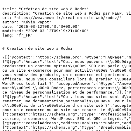
---
title: "Création de site web à Rodez"
description: "Création de site web à Rodez par NEWP. Sites vitrine, e-commerce, WordPress. SEO et GEO intégrés. Devis gratuit sous 48h."
url: "https://www.newp.fr/creation-site-web/rodez/"
author: "Kévin Papot"
date: "2026-03-12T08:43:43+00:00"
modified: "2026-03-12T09:19:21+00:00"
lang: "fr_FR"
---

# Création de site web à Rodez

\[{"@context":"https://schema.org","@type":"FAQPage","mainEntity":\[{"@type":"Question","name":"NEWP s'occupe-t-il aussi du contenu ?","acceptedAnswer":{"@type":"Answer","text":"Oui, nous pouvons r\\u00e9diger l'int\\u00e9gralit\\u00e9 du contenu de votre site : textes, descriptions, articles. Nos r\\u00e9dacteurs produisent un contenu optimis\\u00e9 SEO qui parle \\u00e0 vos clients et pla\\u00eet aux moteurs de recherche."}},{"@type":"Question","name":"Faut-il un site vitrine ou un site e-commerce pour mon activit\\u00e9 \\u00e0 Rodez ?","acceptedAnswer":{"@type":"Answer","text":"Cela d\\u00e9pend de votre mod\\u00e8le \\u00e9conomique. Si vous vendez des produits, un e-commerce est pertinent. Si vous vendez des services, un site vitrine avec des formulaires de contact optimis\\u00e9s sera plus efficace. Nous vous conseillons lors du premier \\u00e9change gratuit."}},{"@type":"Question","name":"Quelle est la diff\\u00e9rence entre un site NEWP et un site WordPress tout fait ?","acceptedAnswer":{"@type":"Answer","text":"Un site NEWP est con\\u00e7u sur-mesure : design unique, architecture SEO pens\\u00e9e pour votre march\\u00e9 \\u00e0 Rodez, performances optimis\\u00e9es et int\\u00e9gration du r\\u00e9f\\u00e9rencement GEO/IA. Un template WordPress tout fait ne peut pas offrir ce niveau de personnalisation et de performance."}},{"@type":"Question","name":"Pourrai-je modifier mon site moi-m\\u00eame ?","acceptedAnswer":{"@type":"Answer","text":"Oui, tous nos sites sont d\\u00e9velopp\\u00e9s sur WordPress, un CMS intuitif. Nous vous formons \\u00e0 la gestion de votre site et vous remettez une documentation personnalis\\u00e9e. Pour les modifications complexes, notre \\u00e9quipe reste disponible."}},{"@type":"Question","name":"Quel est le d\\u00e9lai de cr\\u00e9ation d'un site web ?","acceptedAnswer":{"@type":"Answer","text":"Comptez 4 \\u00e0 8 semaines pour un site vitrine, 8 \\u00e0 12 semaines pour un e-commerce ou un site sur-mesure. Le d\\u00e9lai d\\u00e9pend de la complexit\\u00e9 et de la r\\u00e9activit\\u00e9 dans les validations."}}\]}, {"@context":"https://schema.org","@type":"ProfessionalService","name":"NEWP — Création de site web à Rodez","description":"Création de site web à Rodez. Sites vitrine, e-commerce, WordPress. SEO et GEO intégrés.","url":"https://www.newp.fr/creation-site-web/rodez/","telephone":"+33975363217","address":{"@type":"PostalAddress","addressLocality":"Rodez","addressRegion":"Occitanie","addressCountry":"FR"},"areaServed":{"@type":"City","name":"Rodez"},"priceRange":"€€"}, {"@context":"https://schema.org","@type":"BreadcrumbList","itemListElement":\[{"@type":"ListItem","position":1,"name":"Accueil","item":"https://www.newp.fr/"},{"@type":"ListItem","position":2,"name":"Création de site web","item":"https://www.newp.fr/creation-site-web/"},{"@type":"ListItem","position":3,"name":"Création de site web à Rodez","item":"https://www.newp.fr/creation-site-web/rodez/"}\]}\] [Accueil](/) › [Création de site web](/creation-site-web/) › Rodez

 

 🏛️ Création de site web# Création de site web à Rodez

Votre site web à Rodez mérite une agence experte. NEWP : création de sites, SEO natif, optimisation IA. Plus de 12 ans d'expérience.

 [Demander un devis gratuit →](/contact/) [📞 09 75 36 32 17](tel:+33975363217) 

 

 Notre expertise## Création de site web à Rodez

Créer un site web à Rodez ne se résume pas à assembler des pages. C'est construire un véritable outil commercial qui travaille pour votre entreprise 24h/24. NEWP met son expertise au service des professionnels de Occitanie avec des sites pensés pour la performance.

Depuis plus de 12 ans, NEWP accompagne les entreprises de toute la France dans la création de leurs sites web. À Rodez, nous déployons la même rigueur et la même exigence que pour nos clients parisiens ou lyonnais : un site professionnel, rapide et optimisé.

Notre expertise en [référencement SEO](/referencement-seo/rodez/) est intégrée dès la conception de votre site. Cela signifie que votre site est pensé pour Google dès le premier jour : structure sémantique, temps de chargement optimisé, balisage Schema.org et contenu stratégique.

## Quel type de site web pour votre entreprise à Rodez ?

Selon votre activité et vos objectifs, NEWP vous oriente vers la solution la plus adaptée :

\- **[Site vitrine professionnel](/site-vitrine/rodez/)** — La solution idéale pour les entreprises de Rodez qui souhaitent présenter leur activité, générer de la confiance et capter des contacts qualifiés.
\- **[Boutique en ligne](/e-commerce/rodez/)** — Développée sur WooCommerce, votre e-commerce bénéficie d'un design sur-mesure, d'un tunnel de conversion optimisé et d'un référencement intégré.
\- **Site institutionnel / corporate** — Pour les organisations, associations et collectivités de la région Occitanie qui ont besoin d'un site structuré et accessible.
\- **Landing pages & microsites** — Pages de conversion optimisées pour vos campagnes marketing et [Google Ads](/referencement-payant-sea/rodez/).
 
 

200+Sites créés

+12 ansD'expérience

96%De clients satisfaits

90+Score PageSpeed

 

 

## Ce qui fait la différence NEWP à Rodez

Toutes les agences web promettent un site "beau et performant". Voici ce que NEWP apporte en plus :

\- **Vision 360° du digital** — Votre site s'inscrit dans une stratégie globale : [SEO](/referencement-seo/rodez/), [référencement local](/referencement-local/rodez/), [marketing digital](/marketing-digital/rodez/). Tout est pensé ensemble.
\- **Sites optimisés pour l'IA** — Avec notre expertise en [GEO](/referencement-geo/rodez/), votre site est conçu pour être recommandé par ChatGPT, Perplexity et Google AI Overviews.
\- **+12 ans d'expérience** — Plus de 200 sites livrés, un taux de satisfaction de 96% et des clients fidèles qui nous recommandent.
\- **Budget maîtrisé** — Devis détaillé, pas de surcoûts cachés. Votre investissement est clair dès le départ.
 
## Notre processus de création de site web

Chaque projet web chez NEWP suit un processus structuré en 5 étapes :

\- **Briefing & stratégie** — Nous analysons votre marché à Rodez, vos concurrents, votre cible et vos objectifs pour définir le cahier des charges idéal.
\- **Maquettes & design** — Création de maquettes UI/UX sur-mesure, validées avec vous avant tout développement. Design responsive et accessible.
\- **Développement & intégration** — Développement WordPress sur-mesure avec intégration de contenu optimisé, balisage SEO et tests qualité.
\- **Recette & optimisation** — Tests cross-navigateurs, optimisation des performances, vérification du référencement, corrections et ajustements finaux.
\- **Mise en ligne & suivi** — Déploiement sécurisé, formation à l'utilisation et suivi post-lancement pour s'assurer que tout fonctionne parfaitement.
 
 

\> La première impression en ligne se fait en 3 secondes. Votre site doit convaincre avant même que le visiteur ne lise un mot. — L'équipe NEWP

## Le digital à Rodez : pourquoi votre site web est votre premier commercial

Avec ses 23 000 habitants et une économie dynamique tournée vers tourisme, agroalimentaire, culture, couteau, Rodez est un marché où la concurrence en ligne s'intensifie. Les consommateurs et décideurs de Occitanie recherchent de plus en plus leurs prestataires sur Google et via les moteurs IA.

Un site web professionnel n'est plus un "plus" pour les entreprises de Rodez : c'est un prérequis. Mais attention, tous les sites ne se valent pas. Un site lent, mal structuré ou invisible sur les moteurs de recherche coûte plus qu'il ne rapporte.

NEWP conçoit des sites web qui travaillent pour vous : rapides, bien positionnés sur Google, optimisés pour les moteurs IA, et conçus pour transformer chaque visiteur en prospect qualifié.

## Création de site web pour tous les secteurs à Rodez

NEWP accompagne des entreprises de tous les secteurs d'activité à Rodez dans la création de leurs sites web. Notre expérience multi-sectorielle nous permet de comprendre les enjeux spécifiques de chaque métier et de proposer des solutions parfaitement adaptées.

### Artisans et commerces de proximité

Les artisans et commerçants de Rodez ont besoin d'un site web qui met en valeur leur savoir-faire et génère des contacts locaux. Nous créons des sites vitrine optimisés pour le [référencement local](/referencement-local/rodez/), avec intégration de Google Maps, formulaires de contact et galeries photos professionnelles. Chaque site est conçu pour apparaître dans les résultats de recherche locaux lorsqu'un habitant de Rodez cherche vos services.

### Professions libérales et cabinets

Médecins, avocats, architectes, consultants : les professions libérales de Occitanie ont des exigences spécifiques en matière de site web. NEWP crée des sites qui inspirent confiance et professionnalisme, avec prise de rendez-vous en ligne, présentation des compétences et respect des obligations déontologiques propres à chaque profession.

### PME et entreprises B2B

Les PME de Rodez qui travaillent en B2B ont besoin d'un site web qui génère des leads qualifiés. Notre approche combine un [webdesign](/webdesign/rodez/) corporate impactant, des pages de services optimisées pour le SEO, des cas clients convaincants et des tunnels de conversion pensés pour le cycle de vente B2B.

### E-commerce et vente en ligne

Pour les entreprises de Rodez qui souhaitent vendre en ligne, nous développons des [boutiques e-commerce](/e-commerce/rodez/) performantes sur WooCommerce. Fiches produits optimisées, tunnel d'achat fluide, paiement sécurisé, gestion logistique et intégration avec vos outils métier : ch