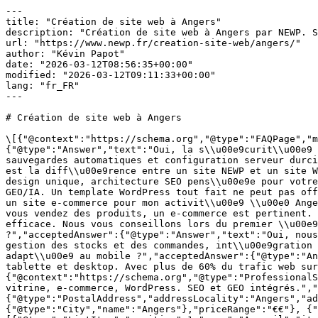
---
title: "Création de site web à Angers"
description: "Création de site web à Angers par NEWP. Sites vitrine, e-commerce, WordPress. SEO et GEO intégrés. Devis gratuit sous 48h."
url: "https://www.newp.fr/creation-site-web/angers/"
author: "Kévin Papot"
date: "2026-03-12T08:56:35+00:00"
modified: "2026-03-12T09:11:33+00:00"
lang: "fr_FR"
---

# Création de site web à Angers

\[{"@context":"https://schema.org","@type":"FAQPage","mainEntity":\[{"@type":"Question","name":"Mon site sera-t-il s\\u00e9curis\\u00e9 ?","acceptedAnswer":{"@type":"Answer","text":"Oui, la s\\u00e9curit\\u00e9 est une priorit\\u00e9 : certificat SSL, protection anti-malware, mises \\u00e0 jour r\\u00e9guli\\u00e8res, sauvegardes automatiques et configuration serveur durcie. Vos donn\\u00e9es et celles de vos clients sont prot\\u00e9g\\u00e9es."}},{"@type":"Question","name":"Quelle est la diff\\u00e9rence entre un site NEWP et un site WordPress tout fait ?","acceptedAnswer":{"@type":"Answer","text":"Un site NEWP est con\\u00e7u sur-mesure : design unique, architecture SEO pens\\u00e9e pour votre march\\u00e9 \\u00e0 Angers, performances optimis\\u00e9es et int\\u00e9gration du r\\u00e9f\\u00e9rencement GEO/IA. Un template WordPress tout fait ne peut pas offrir ce niveau de personnalisation et de performance."}},{"@type":"Question","name":"Faut-il un site vitrine ou un site e-commerce pour mon activit\\u00e9 \\u00e0 Angers ?","acceptedAnswer":{"@type":"Answer","text":"Cela d\\u00e9pend de votre mod\\u00e8le \\u00e9conomique. Si vous vendez des produits, un e-commerce est pertinent. Si vous vendez des services, un site vitrine avec des formulaires de contact optimis\\u00e9s sera plus efficace. Nous vous conseillons lors du premier \\u00e9change gratuit."}},{"@type":"Question","name":"Cr\\u00e9ez-vous des sites e-commerce \\u00e0 Angers ?","acceptedAnswer":{"@type":"Answer","text":"Oui, nous d\\u00e9veloppons des boutiques en ligne sur WooCommerce : catalogue produits, paiement s\\u00e9curis\\u00e9, gestion des stocks et des commandes, int\\u00e9gration transporteurs et optimisation du tunnel de conversion."}},{"@type":"Question","name":"Mon site sera-t-il adapt\\u00e9 au mobile ?","acceptedAnswer":{"@type":"Answer","text":"C'est un standard chez NEWP. Tous nos sites sont 100% responsives et test\\u00e9s sur mobile, tablette et desktop. Avec plus de 60% du trafic web sur mobile, c'est indispensable."}}\]}, {"@context":"https://schema.org","@type":"ProfessionalService","name":"NEWP — Création de site web à Angers","description":"Création de site web à Angers. Sites vitrine, e-commerce, WordPress. SEO et GEO intégrés.","url":"https://www.newp.fr/creation-site-web/angers/","telephone":"+33975363217","address":{"@type":"PostalAddress","addressLocality":"Angers","addressRegion":"Pays de la Loire","addressCountry":"FR"},"areaServed":{"@type":"City","name":"Angers"},"priceRange":"€€"}, {"@context":"https://schema.org","@type":"BreadcrumbList","itemListElement":\[{"@type":"ListItem","position":1,"name":"Accueil","item":"https://www.newp.fr/"},{"@type":"ListItem","position":2,"name":"Création de site web","item":"https://www.newp.fr/creation-site-web/"},{"@type":"ListItem","position":3,"name":"Création de site web à Angers","item":"https://www.newp.fr/creation-site-web/angers/"}\]}\] [Accueil](/) › [Création de site web](/creation-site-web/) › Angers

 

 🏰 Création de site web# Création de site web à Angers

Votre site web à Angers mérite une agence experte. NEWP : création de sites, SEO natif, optimisation IA. Plus de 12 ans d'expérience.

 [Demander un devis gratuit →](/contact/) [📞 09 75 36 32 17](tel:+33975363217) 

 

 Notre expertise## Création de site web à Angers

Créer un site web à Angers ne se résume pas à assembler des pages. C'est construire un véritable outil commercial qui travaille pour votre entreprise 24h/24. NEWP met son expertise au service des professionnels de Pays de la Loire avec des sites pensés pour la performance.

Depuis plus de 12 ans, NEWP accompagne les entreprises de toute la France dans la création de leurs sites web. À Angers, nous déployons la même rigueur et la même exigence que pour nos clients parisiens ou lyonnais : un site professionnel, rapide et optimisé.

Notre expertise en [référencement SEO](/referencement-seo/angers/) est intégrée dès la conception de votre site. Cela signifie que votre site est pensé pour Google dès le premier jour : structure sémantique, temps de chargement optimisé, balisage Schema.org et contenu stratégique.

## Quel type de site web pour votre entreprise à Angers ?

Selon votre activité et vos objectifs, NEWP vous oriente vers la solution la plus adaptée :

\- **[Site vitrine professionnel](/site-vitrine/angers/)** — La solution idéale pour les entreprises de Angers qui souhaitent présenter leur activité, générer de la confiance et capter des contacts qualifiés.
\- **[Boutique en ligne](/e-commerce/angers/)** — Développée sur WooCommerce, votre e-commerce bénéficie d'un design sur-mesure, d'un tunnel de conversion optimisé et d'un référencement intégré.
\- **Site institutionnel / corporate** — Pour les organisations, associations et collectivités de la région Pays de la Loire qui ont besoin d'un site structuré et accessible.
\- **Landing pages & microsites** — Pages de conversion optimisées pour vos campagnes marketing et [Google Ads](/referencement-payant-sea/angers/).
 
 

200+Sites créés

+12 ansD'expérience

96%De clients satisfaits

90+Score PageSpeed

 

 

## Ce qui fait la différence NEWP à Angers

Toutes les agences web promettent un site "beau et performant". Voici ce que NEWP apporte en plus :

\- **Vision 360° du digital** — Votre site s'inscrit dans une stratégie globale : [SEO](/referencement-seo/angers/), [référencement local](/referencement-local/angers/), [marketing digital](/marketing-digital/angers/). Tout est pensé ensemble.
\- **Sites optimisés pour l'IA** — Avec notre expertise en [GEO](/referencement-geo/angers/), votre site est conçu pour être recommandé par ChatGPT, Perplexity et Google AI Overviews.
\- **+12 ans d'expérience** — Plus de 200 sites livrés, un taux de satisfaction de 96% et des clients fidèles qui nous recommandent.
\- **Budget maîtrisé** — Devis détaillé, pas de surcoûts cachés. Votre investissement est clair dès le départ.
 
## Comment se déroule votre projet web avec NEWP ?

De la première prise de contact à la mise en ligne, voici les étapes de votre projet :

\- **Écoute & audit** — Nous prenons le temps de comprendre votre activité à Angers, vos besoins et votre budget. Si vous avez un site existant, nous l'auditons.
\- **Proposition & devis** — Nous vous présentons une proposition détaillée avec maquettes préliminaires, planning et budget transparent.
\- **Création & validation** — Design, développement et contenu avancent par étapes validées. Vous gardez le contrôle à chaque instant.
\- **Tests & lancement** — Batterie de tests (vitesse, mobile, SEO, accessibilité) puis mise en ligne accompagnée.
\- **Formation & évolution** — Nous vous formons à la gestion de votre site et restons disponibles pour toute évolution future.
 
 

\> Chaque page de votre site est une opportunité de convertir un visiteur en client. — L'équipe NEWP

## Le digital à Angers : pourquoi votre site web est votre premier commercial

Avec ses 155 000 habitants et une économie dynamique tournée vers végétal, électronique, tourisme, recherche, Angers est un marché où la concurrence en ligne s'intensifie. Les consommateurs et décideurs de Pays de la Loire recherchent de plus en plus leurs prestataires sur Google et via les moteurs IA.

Un site web professionnel n'est plus un "plus" pour les entreprises de Angers : c'est un prérequis. Mais attention, tous les sites ne se valent pas. Un site lent, mal structuré ou invisible sur les moteurs de recherche coûte plus qu'il ne rapporte.

NEWP conçoit des sites web qui travaillent pour vous : rapides, bien positionnés sur Google, optimisés pour les moteurs IA, et conçus pour transformer chaque visiteur en prospect qualifié.

## Création de site web pour tous les secteurs à Angers

NEWP accompagne des entreprises de tous les secteurs d'activité à Angers dans la création de leurs sites web. Notre expérience multi-sectorielle nous permet de comprendre les enjeux spécifiques de chaque métier et de proposer des solutions parfaitement adaptées.

### Artisans et commerces de proximité

Les artisans et commerçants de Angers ont besoin d'un site web qui met en valeur leur savoir-faire et génère des contacts locaux. Nous créons des sites vitrine optimisés pour le [référencement local](/referencement-local/angers/), avec intégration de Google Maps, formulaires de contact et galeries photos professionnelles. Chaque site est conçu pour apparaître dans les résultats de recherche locaux lorsqu'un habitant de Angers cherche vos services.

### Professions libérales et cabinets

Médecins, avocats, architectes, consultants : les professions libérales de Pays de la Loire ont des exigences spécifiques en matière de site web. NEWP crée des sites qui inspirent confiance et professionnalisme, avec prise de rendez-vous en ligne, présentation des compétences et respect des obligations déontologiques propres à chaque profession.

### PME et entreprises B2B

Les PME de Angers qui travaillent en B2B ont besoin d'un site web qui génère des leads qualifiés. Notre approche combine un [webdesign](/webdesign/angers/) corporate impactant, des pages de services optimisées pour le SEO, des cas clients convaincants et des tunnels de conversion pensés pour le cycle de vente B2B.

### E-commerce et vente en ligne

Pour les entreprises de Angers qui souhaitent vendre en ligne, nous développons des [boutiques e-commerce](/e-commerce/angers/) performantes sur WooCommerce. Fiches produits optimisées, tunnel d'achat fluide, paiement sécurisé, gestion logistique et intégration avec vos outils métier : chaque détail est pensé pour maximiser vos ventes.

## Création de