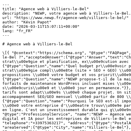
---
title: "Agence web à Villiers-le-Bel"
description: "NEWP, votre agence web à Villiers-le-Bel. Création de sites, SEO, GEO, marketing digital et IA. Audit gratuit, devis sous 48h."
url: "https://www.newp.fr/agence-web/villiers-le-bel/"
author: "Kévin Papot"
date: "2026-03-11T15:07:11+00:00"
lang: "fr_FR"
---

# Agence web à Villiers-le-Bel

\[{ "@context":"https://schema.org", "@type":"FAQPage", "mainEntity":\[{"@type":"Question","name":"Comment se d\\u00e9roule un projet web avec NEWP \\u00e0 Villiers-le-Bel ?","acceptedAnswer":{"@type":"Answer","text":"Chaque projet suit 4 \\u00e9tapes : \\u00e9coute et analyse de vos besoins, d\\u00e9finition de la strat\\u00e9gie et planification, ex\\u00e9cution avec points de validation r\\u00e9guliers, puis optimisation et suivi continu des performances."}},{"@type":"Question","name":"Quel budget pr\\u00e9voir pour une strat\\u00e9gie digitale compl\\u00e8te ?","acceptedAnswer":{"@type":"Answer","text":"Une strat\\u00e9gie compl\\u00e8te (site + SEO + GEO) \\u00e0 Villiers-le-Bel d\\u00e9marre autour de 1 500 \\u20ac/mois tout compris. Nous adaptons toujours nos propositions \\u00e0 votre budget et vos priorit\\u00e9s. Premier \\u00e9change gratuit pour d\\u00e9finir ensemble le p\\u00e9rim\\u00e8tre."}},{"@type":"Question","name":"NEWP propose-t-il de la maintenance web \\u00e0 Villiers-le-Bel ?","acceptedAnswer":{"@type":"Answer","text":"Oui, nous proposons des forfaits de maintenance WordPress incluant mises \\u00e0 jour, sauvegardes, monitoring de s\\u00e9curit\\u00e9 et support technique. Votre site reste performant, s\\u00e9curis\\u00e9 et \\u00e0 jour en permanence."}},{"@type":"Question","name":"Quels sont les tarifs de NEWP ?","acceptedAnswer":{"@type":"Answer","text":"Nos tarifs sont adapt\\u00e9s \\u00e0 chaque projet. Un site vitrine d\\u00e9marre \\u00e0 partir de 2 000 \\u20ac, un site e-commerce \\u00e0 partir de 4 000 \\u20ac, un accompagnement SEO/GEO mensuel \\u00e0 partir de 800 \\u20ac/mois. Devis gratuit et d\\u00e9taill\\u00e9 sous 48h pour votre projet \\u00e0 Villiers-le-Bel."}},{"@type":"Question","name":"Pourquoi le SEO est-il important pour une entreprise \\u00e0 Villiers-le-Bel ?","acceptedAnswer":{"@type":"Answer","text":"Le SEO permet \\u00e0 votre entreprise d'\\u00eatre trouv\\u00e9e par les Beauvill\\u00e9sois et les habitants de la r\\u00e9gion \\u00cele-de-France qui recherchent vos services en ligne. C'est un investissement durable qui g\\u00e9n\\u00e8re du trafic qualifi\\u00e9 sans co\\u00fbt par clic."}}\] },{ "@context":"https://schema.org", "@type":"ProfessionalService", "name":"NEWP — Agence web à Villiers-le-Bel", "description":"Agence web à Villiers-le-Bel — Création de sites, SEO, GEO, marketing digital et IA pour les entreprises de Villiers-le-Bel et de la région Île-de-France.", "url":"https://www.newp.fr/agence-web/villiers-le-bel/", "telephone":"+33975363217", "address":{"@type":"PostalAddress","addressLocality":"Villiers-le-Bel","addressRegion":"Île-de-France","addressCountry":"FR"}, "areaServed":{"@type":"City","name":"Villiers-le-Bel"}, "priceRange":"€€", "sameAs":\["https://www.linkedin.com/company/newp-agency"\] },{ "@context":"https://schema.org", "@type":"BreadcrumbList", "itemListElement":\[ {"@type":"ListItem","position":1,"name":"Accueil","item":"https://www.newp.fr/"}, {"@type":"ListItem","position":2,"name":"Nos agences","item":"https://www.newp.fr/agence-web/"}, {"@type":"ListItem","position":3,"name":"Agence web à Villiers-le-Bel","item":"https://www.newp.fr/agence-web/villiers-le-bel/"} \] }\] [Accueil](/) › [Nos agences](/agence-web/) › Villiers-le-Bel

 

 🌿 Agence web# Agence web à Villiers-le-Bel

NEWP à Villiers-le-Bel : votre partenaire digital pour la création de sites, le SEO, le référencement GEO/IA et le marketing digital. Plus de 200 clients accompagnés en France.

 [Contacter l'agence →](/contact/) [📞 09 75 36 32 17](tel:+33975363217) 

 

 À propos## Votre agence web à Villiers-le-Bel

Villiers-le-Bel, avec ses 27 000 habitants, est un pôle économique dynamique de la région Île-de-France. NEWP accompagne les entreprises Beauvillésoises dans leur transformation digitale avec une approche personnalisée et des résultats mesurables.

À Villiers-le-Bel, chaque entreprise a des besoins spécifiques. C'est pourquoi NEWP propose des solutions sur-mesure, de la création de site web au référencement SEO, en passant par le marketing digital et l'optimisation pour les moteurs de réponse IA.

NEWP se positionne comme un partenaire de croissance à long terme pour les entreprises de Villiers-le-Bel. Notre **approche orientée résultats** — positions Google, trafic qualifié, conversions, ROI — garantit que chaque euro investi dans votre stratégie digitale produit un retour mesurable.

## Nos services à Villiers-le-Bel

NEWP propose une gamme complète de services digitaux pour accompagner les entreprises de **Villiers-le-Bel** et de la **région Île-de-France** dans leur croissance en ligne :

\- **[Création de site web](/creation-site-web/villiers-le-bel/)** — Sites vitrine, e-commerce et applications web sur-mesure optimisés pour le référencement et la conversion.
\- **[Référencement SEO](/referencement-seo/villiers-le-bel/)** — Stratégies SEO complètes pour positionner votre site en première page de Google sur vos mots-clés stratégiques.
\- **[SEO Local](/referencement-local/villiers-le-bel/)** — Optimisation Google Business Profile, citations NAP et contenu géolocalisé pour capter la clientèle de proximité à Villiers-le-Bel.
\- **[Référencement GEO](/referencement-geo/villiers-le-bel/)** — Optimisez votre visibilité sur ChatGPT, Perplexity et Google AI Overviews. Expertise pionnière en France.
\- **[Google Ads (SEA)](/referencement-payant-sea/villiers-le-bel/)** — Campagnes publicitaires Google Ads avec optimisation continue du ROI.
\- **[Marketing digital](/marketing-digital/villiers-le-bel/)** — Stratégie de contenu, réseaux sociaux, emailing et automatisation.
 
 

200+Clients accompagnés

+12 ansD'expérience

96%De clients satisfaits

Top 3Positions Google visées

 

 

## Pourquoi choisir NEWP à Villiers-le-Bel ?

Dans une ville comme Villiers-le-Bel, où résidentiel, commerce, artisanat forment le socle de l'économie locale, la visibilité en ligne est devenue un facteur clé de succès pour toute entreprise.

NEWP se distingue par trois piliers fondamentaux :

\- ****Accompagnement sur-mesure**** — Pas de formule standardisée : chaque entreprise de Villiers-le-Bel bénéficie d'une stratégie conçue spécifiquement pour ses objectifs et son budget.
\- ****Maîtrise du référencement IA**** — NEWP fait partie des rares agences en France à maîtriser le référencement GEO et l'optimisation pour les moteurs de réponse IA.
\- ****Partenariat durable**** — Nous ne livrons pas un projet puis disparaissons. Nous construisons une relation à long terme orientée vers la croissance continue de votre activité.
 
## Notre méthodologie de travail

Chaque collaboration avec NEWP suit un processus éprouvé :

\- **Écoute & diagnostic** — Nous analysons votre entreprise, votre marché, vos concurrents et vos objectifs. C'est la fondation de toute stratégie efficace.
\- **Stratégie & plan d'action** — Nous définissons un plan clair avec des objectifs chiffrés, un calendrier et un budget maîtrisé.
\- **Déploiement & suivi** — Nous mettons en œuvre les actions avec des points de validation réguliers pour garantir votre satisfaction.
\- **Optimisation & croissance** — Nous analysons les résultats et ajustons en continu pour une croissance durable.
 
 

\> Le digital n'est pas l'avenir, c'est le présent. Les entreprises qui l'ont compris ont déjà pris de l'avance. — L'équipe NEWP

## L'écosystème digital à Villiers-le-Bel

À Villiers-le-Bel, la transformation digitale touche tous les secteurs : résidentiel, commerce, artisanat. Les entreprises qui n'investissent pas dans leur visibilité en ligne risquent de perdre des parts de marché au profit de concurrents plus agiles.

NEWP se positionne comme le partenaire digital de référence à Villiers-le-Bel. Notre approche multi-canal intègre l'ensemble des leviers du marketing digital : [création de sites web](/creation-site-web/villiers-le-bel/) performants, [référencement naturel](/referencement-seo/villiers-le-bel/) pour une visibilité durable, [référencement GEO](/referencement-geo/villiers-le-bel/) pour les moteurs IA, publicité ciblée et stratégie de contenu.

## Le référencement GEO et IA à Villiers-le-Bel

Le référencement GEO est l'avantage compétitif des entreprises visionnaires à Villiers-le-Bel. Quand un prospect demande à une IA de recommander un professionnel dans votre secteur, être cité fait toute la différence. NEWP maîtrise les techniques pour vous positionner dans ces recommandations.

Cette expertise est un différenciateur majeur : très peu d'agences web en France maîtrisent ces nouvelles disciplines. En choisissant NEWP à Villiers-le-Bel, vous prenez une avance concurrentielle significative sur votre marché local.

## Des résultats mesurables pour votre entreprise

Ce qui compte pour votre entreprise à Villiers-le-Bel, ce ne sont pas les métriques vaniteuses, mais l'impact réel sur votre activité. Nouveaux contacts, demandes de devis, chiffre d'affaires digital : voilà ce que NEWP s'engage à faire progresser.

## Technologies et compétences

Pour les projets à Villiers-le-Bel, nous mobilisons les meilleures technologies du marché : WordPress, WooCommerce, outils Google (Analytics 4, Tag Manager, Search Console, Ads), balisage structuré Schema.org, optimisation des performances web (Core Web Vitals) et nos méthodologies propriétaires en SEO et GEO.

## Votre projet digital à Villiers-le-Bel commence ici

Votre projet digital à Villiers-le-Bel commence par un échange gratuit et sans engagement. Nous prenons le temps de comprendre votre entreprise, vos objectifs et votre budget avant de proposer une solution sur-mesure. Pas de package standardisé : chaque entreprise est un