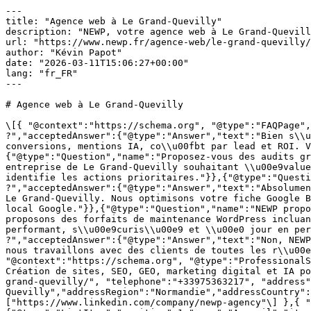
---
title: "Agence web à Le Grand-Quevilly"
description: "NEWP, votre agence web à Le Grand-Quevilly. Création de sites, SEO, GEO, marketing digital et IA. Audit gratuit, devis sous 48h."
url: "https://www.newp.fr/agence-web/le-grand-quevilly/"
author: "Kévin Papot"
date: "2026-03-11T15:06:27+00:00"
lang: "fr_FR"
---

# Agence web à Le Grand-Quevilly

\[{ "@context":"https://schema.org", "@type":"FAQPage", "mainEntity":\[{"@type":"Question","name":"Puis-je suivre les r\\u00e9sultats de ma strat\\u00e9gie digitale ?","acceptedAnswer":{"@type":"Answer","text":"Bien s\\u00fbr. Nous fournissons un reporting mensuel d\\u00e9taill\\u00e9 : positions Google, trafic organique, conversions, mentions IA, co\\u00fbt par lead et ROI. Vous avez une vision claire et transparente de l'\\u00e9volution de votre visibilit\\u00e9."}},{"@type":"Question","name":"Proposez-vous des audits gratuits ?","acceptedAnswer":{"@type":"Answer","text":"Oui, nous proposons un audit SEO et GEO gratuit pour toute entreprise de Le Grand-Quevilly souhaitant \\u00e9valuer sa visibilit\\u00e9 en ligne. Cet audit analyse votre positionnement Google, votre visibilit\\u00e9 IA et identifie les actions prioritaires."}},{"@type":"Question","name":"NEWP peut-il m'aider avec le r\\u00e9f\\u00e9rencement local \\u00e0 Le Grand-Quevilly ?","acceptedAnswer":{"@type":"Answer","text":"Absolument. Le r\\u00e9f\\u00e9rencement local est essentiel pour capter la client\\u00e8le de proximit\\u00e9 \\u00e0 Le Grand-Quevilly. Nous optimisons votre fiche Google Business Profile, vos citations NAP et votre contenu g\\u00e9olocalis\\u00e9 pour appara\\u00eetre dans le pack local Google."}},{"@type":"Question","name":"NEWP propose-t-il de la maintenance web \\u00e0 Le Grand-Quevilly ?","acceptedAnswer":{"@type":"Answer","text":"Oui, nous proposons des forfaits de maintenance WordPress incluant mises \\u00e0 jour, sauvegardes, monitoring de s\\u00e9curit\\u00e9 et support technique. Votre site reste performant, s\\u00e9curis\\u00e9 et \\u00e0 jour en permanence."}},{"@type":"Question","name":"Travaillez-vous uniquement avec des entreprises de Le Grand-Quevilly ?","acceptedAnswer":{"@type":"Answer","text":"Non, NEWP accompagne des entreprises dans toute la France. Le Grand-Quevilly est l'une de nos zones d'intervention, mais nous travaillons avec des clients de toutes les r\\u00e9gions gr\\u00e2ce \\u00e0 notre mod\\u00e8le hybride pr\\u00e9sentiel/distanciel."}}\] },{ "@context":"https://schema.org", "@type":"ProfessionalService", "name":"NEWP — Agence web à Le Grand-Quevilly", "description":"Agence web à Le Grand-Quevilly — Création de sites, SEO, GEO, marketing digital et IA pour les entreprises de Le Grand-Quevilly et de la région Normandie.", "url":"https://www.newp.fr/agence-web/le-grand-quevilly/", "telephone":"+33975363217", "address":{"@type":"PostalAddress","addressLocality":"Le Grand-Quevilly","addressRegion":"Normandie","addressCountry":"FR"}, "areaServed":{"@type":"City","name":"Le Grand-Quevilly"}, "priceRange":"€€", "sameAs":\["https://www.linkedin.com/company/newp-agency"\] },{ "@context":"https://schema.org", "@type":"BreadcrumbList", "itemListElement":\[ {"@type":"ListItem","position":1,"name":"Accueil","item":"https://www.newp.fr/"}, {"@type":"ListItem","position":2,"name":"Nos agences","item":"https://www.newp.fr/agence-web/"}, {"@type":"ListItem","position":3,"name":"Agence web à Le Grand-Quevilly","item":"https://www.newp.fr/agence-web/le-grand-quevilly/"} \] }\] [Accueil](/) › [Nos agences](/agence-web/) › Le Grand-Quevilly

 

 🏭 Agence web# Agence web à Le Grand-Quevilly

Expertise digitale à Le Grand-Quevilly — NEWP conçoit des sites web performants et déploie des stratégies SEO, GEO et IA pour les entreprises de Normandie.

 [Contacter l'agence →](/contact/) [📞 09 75 36 32 17](tel:+33975363217) 

 

 À propos## Votre agence web à Le Grand-Quevilly

Au cœur de la région Normandie, Le Grand-Quevilly réunit un tissu entrepreneurial varié où se côtoient industrie, logistique, commerce. NEWP met son expertise au service des professionnels Grand-Quevillaises pour renforcer leur présence en ligne.

Les Grand-Quevillais qui nous font confiance bénéficient d'un accompagnement complet : audit de visibilité, stratégie digitale personnalisée, mise en œuvre opérationnelle et suivi des performances. Chaque action est pensée pour générer un retour concret.

L'atout majeur de NEWP pour les entreprises à Le Grand-Quevilly : une **expertise pionnière en référencement IA et GEO**, combinée à une maîtrise complète du SEO traditionnel, du webdesign et du marketing digital. Une approche à 360° au service de votre croissance.

## Nos services à Le Grand-Quevilly

NEWP propose une gamme complète de services digitaux pour accompagner les entreprises de **Le Grand-Quevilly** et de la **région Normandie** dans leur croissance en ligne :

\- **[Création de site web](/creation-site-web/le-grand-quevilly/)** — Sites vitrine, e-commerce et applications web sur-mesure optimisés pour le référencement et la conversion.
\- **[Référencement SEO](/referencement-seo/le-grand-quevilly/)** — Stratégies SEO complètes pour positionner votre site en première page de Google sur vos mots-clés stratégiques.
\- **[SEO Local](/referencement-local/le-grand-quevilly/)** — Optimisation Google Business Profile, citations NAP et contenu géolocalisé pour capter la clientèle de proximité à Le Grand-Quevilly.
\- **[Référencement GEO](/referencement-geo/le-grand-quevilly/)** — Optimisez votre visibilité sur ChatGPT, Perplexity et Google AI Overviews. Expertise pionnière en France.
\- **[Google Ads (SEA)](/referencement-payant-sea/le-grand-quevilly/)** — Campagnes publicitaires Google Ads avec optimisation continue du ROI.
\- **[Marketing digital](/marketing-digital/le-grand-quevilly/)** — Stratégie de contenu, réseaux sociaux, emailing et automatisation.
 
 

200+Clients accompagnés

+12 ansD'expérience

96%De clients satisfaits

Top 3Positions Google visées

 

 

## Pourquoi choisir NEWP à Le Grand-Quevilly ?

Les entreprises de Le Grand-Quevilly font face à un défi commun : se démarquer en ligne dans un marché local de plus en plus connecté et exigeant.

NEWP se distingue par trois piliers fondamentaux :

\- ****Vision globale, action locale**** — Nous combinons une vision stratégique nationale avec une exécution adaptée aux spécificités de Le Grand-Quevilly et de sa région.
\- ****Innovation permanente**** — NEWP intègre les dernières avancées en SEO, GEO et intelligence artificielle pour vous donner une longueur d'avance sur vos concurrents.
\- ****Engagement sur les résultats**** — Nous ne promettons pas, nous livrons. Notre taux de satisfaction de 96% témoigne de notre engagement envers chaque client.
 
## Notre méthodologie de travail

Chaque collaboration avec NEWP suit un processus éprouvé :

\- **Immersion** — Nous nous plongeons dans votre métier, votre marché et votre territoire pour comprendre vos enjeux spécifiques.
\- **Co-construction** — Ensemble, nous définissons la stratégie idéale qui aligne vos objectifs business avec les leviers digitaux les plus performants.
\- **Réalisation experte** — Notre équipe déploie chaque action avec rigueur technique et créativité, du développement au contenu.
\- **Pilotage continu** — Suivi des performances, optimisation des campagnes, veille concurrentielle : votre stratégie évolue avec votre marché.
 
 

\> Le meilleur moment pour investir dans votre visibilité en ligne, c'était hier. Le deuxième meilleur moment, c'est maintenant. — L'équipe NEWP

## L'écosystème digital à Le Grand-Quevilly

L'économie de Le Grand-Quevilly connaît une mutation digitale profonde. Les 25 000 habitants de la ville et les professionnels des secteurs industrie, logistique, commerce recherchent de plus en plus leurs prestataires en ligne, que ce soit via Google ou les nouveaux moteurs IA.

NEWP se positionne comme le partenaire digital de référence à Le Grand-Quevilly. Notre approche multi-canal intègre l'ensemble des leviers du marketing digital : [création de sites web](/creation-site-web/le-grand-quevilly/) performants, [référencement naturel](/referencement-seo/le-grand-quevilly/) pour une visibilité durable, [référencement GEO](/referencement-geo/le-grand-quevilly/) pour les moteurs IA, publicité ciblée et stratégie de contenu.

## Le référencement GEO et IA à Le Grand-Quevilly

À Le Grand-Quevilly, le référencement ne se limite plus à Google. Les moteurs de réponse IA (ChatGPT, Perplexity, Claude) influencent de plus en plus les décisions d'achat. NEWP vous accompagne dans cette révolution avec son expertise pionnière en GEO et référencement IA.

Cette expertise est un différenciateur majeur : très peu d'agences web en France maîtrisent ces nouvelles disciplines. En choisissant NEWP à Le Grand-Quevilly, vous prenez une avance concurrentielle significative sur votre marché local.

## Des résultats mesurables pour votre entreprise

Les résultats parlent d'eux-mêmes : nos clients à travers la France constatent en moyenne une augmentation de 150% de leur trafic organique en 12 mois. À Le Grand-Quevilly, nous appliquons la même rigueur et les mêmes méthodes éprouvées pour votre succès.

## Technologies et compétences

L'équipe NEWP déploie un éventail complet de technologies au service des entreprises de Le Grand-Quevilly : WordPress et WooCommerce, HTML5/CSS3/JavaScript, PHP, optimisation Core Web Vitals, Google Analytics 4, Google Tag Manager, Google Search Console, Google Ads, balisage Schema.org, accessibilité RGAA/WCAG, et les méthodologies SEO, GEO et IA qui font notre spécificité.

## Votre projet digital à Le Grand-Quevilly commence ici

Prêt à développer votre présence digitale à Le Grand-Quevilly ? Contactez NEWP pour un premier échange gratuit. Nous analyserons votre situation actuelle, identifierons les opportunités et définirons ensemble une stratégie gagnante pour votre activité.

 

 Questions fréquentes## FAQ — Agence web à Le Grand-Quevilly

 

  Pui